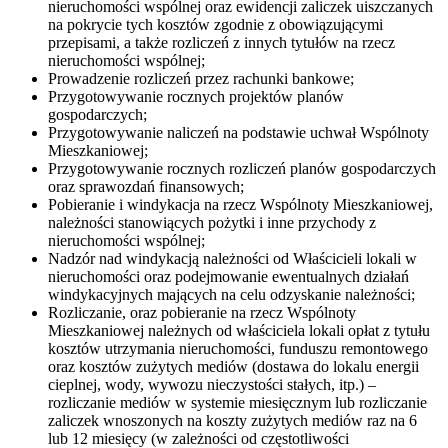
nieruchomości wspólnej oraz ewidencji zaliczek uiszczanych
na pokrycie tych kosztów zgodnie z obowiązującymi
przepisami, a także rozliczeń z innych tytułów na rzecz
nieruchomości wspólnej;
Prowadzenie rozliczeń przez rachunki bankowe;
Przygotowywanie rocznych projektów planów
gospodarczych;
Przygotowywanie naliczeń na podstawie uchwał Wspólnoty
Mieszkaniowej;
Przygotowywanie rocznych rozliczeń planów gospodarczych
oraz sprawozdań finansowych;
Pobieranie i windykacja na rzecz Wspólnoty Mieszkaniowej,
należności stanowiących pożytki i inne przychody z
nieruchomości wspólnej;
Nadzór nad windykacją należności od Właścicieli lokali w
nieruchomości oraz podejmowanie ewentualnych działań
windykacyjnych mających na celu odzyskanie należności;
Rozliczanie, oraz pobieranie na rzecz Wspólnoty
Mieszkaniowej należnych od właściciela lokali opłat z tytułu
kosztów utrzymania nieruchomości, funduszu remontowego
oraz kosztów zużytych mediów (dostawa do lokalu energii
cieplnej, wody, wywozu nieczystości stałych, itp.) –
rozliczanie mediów w systemie miesięcznym lub rozliczanie
zaliczek wnoszonych na koszty zużytych mediów raz na 6
lub 12 miesięcy (w zależności od częstotliwości