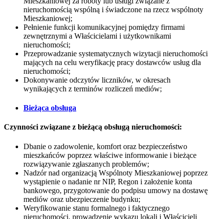
Mieszkaniowej za roboty lub usługi związane z
nieruchomością wspólną i świadczone na rzecz wspólnoty
Mieszkaniowej;
Pełnienie funkcji komunikacyjnej pomiędzy firmami
zewnętrznymi a Właścicielami i użytkownikami
nieruchomości;
Przeprowadzanie systematycznych wizytacji nieruchomości
mających na celu weryfikację pracy dostawców usług dla
nieruchomości;
Dokonywanie odczytów liczników, w okresach
wynikających z terminów rozliczeń mediów;
Bieżąca obsługa
Czynności związane z bieżącą obsługą nieruchomości:
Dbanie o zadowolenie, komfort oraz bezpieczeństwo
mieszkańców poprzez właściwe informowanie i bieżące
rozwiązywanie zgłaszanych problemów;
Nadzór nad organizacją Wspólnoty Mieszkaniowej poprzez
wystąpienie o nadanie nr NIP, Regon i założenie konta
bankowego, przygotowanie do podpisu umowy na dostawę
mediów oraz ubezpieczenie budynku;
Weryfikowanie stanu formalnego i faktycznego
nieruchomości, prowadzenie wykazu lokali i Właścicieli